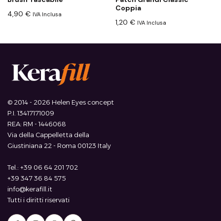
Coppia
4,90
€
IVA Inclusa
1,20
€
IVA Inclusa
© 2014 - 2026 Helen Eyes concept
P.I. 13417171009
REA: RM - 1446068
Via della Cappelletta della
Giustiniana 22 - Roma 00123 Italy
Tel.: +39 06 64 201 702
+39 347 36 84 575
info@kerafill.it
Tutti i diritti riservati