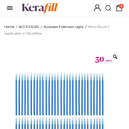
0
Home
/
ACCESSORI
/
Accessori Extension ciglia
/
Micro Brush |
Applicatori in Microfibra