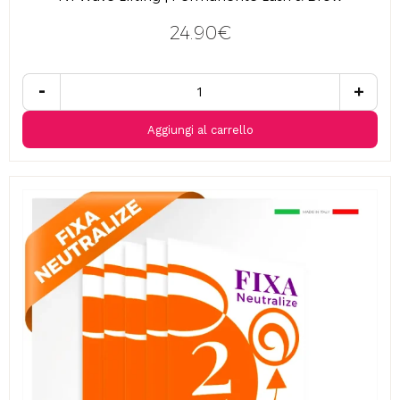
24.90€
-
+
Aggiungi al carrello