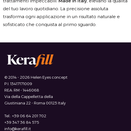
trattamenti impeccabili.
Made in Italy
, elevano la qualità
del tuo lavoro quotidiano. La precisione assoluta
trasforma ogni applicazione in un risultato naturale e
sofisticato che conquista al primo sguardo.
© 2014 - 2026 Helen Eyes concept
P.I. 13417171009
REA: RM - 1446068
Via della Cappelletta della
Giustiniana 22 - Roma 00123 Italy
Tel.: +39 06 64 201 702
+39 347 36 84 575
info@kerafill.it