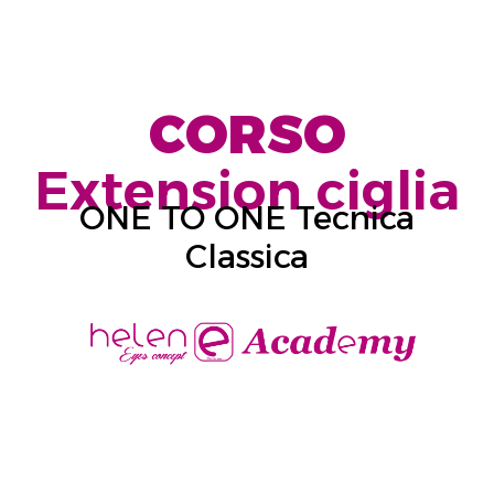
CORSO
Extension ciglia
ONE TO ONE Tecnica
Classica