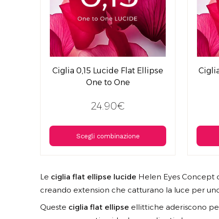
Ciglia 0,15 Lucide Flat Ellipse
Cigli
One to One
24.90€
Scegli combinazione
Le
ciglia flat ellipse lucide
Helen Eyes Concept off
creando extension che catturano la luce per uno 
Queste
ciglia flat ellipse
ellittiche aderiscono per