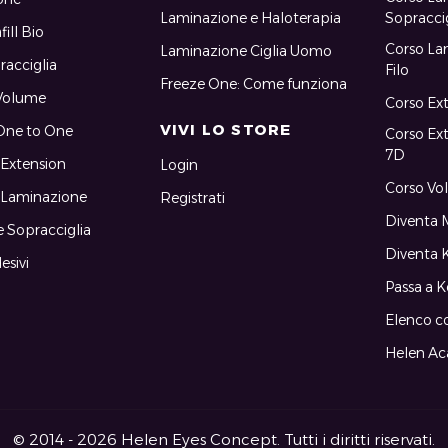
Laminazione e Haloterapia
Sopracci
fill Bio
Corso Lam
Laminazione Ciglia Uomo
racciglia
Filo
Freeze One: Come funziona
 Volume
Corso Ex
VIVI LO STORE
One to One
Corso Ex
7D
 Extension
Login
Corso Vo
 Laminazione
Registrati
Diventa M
 e Sopracciglia
Diventa K
esivi
Passa a Ke
Elenco c
Helen A
© 2014 - 2026 Helen Eyes Concept. Tutti i diritti riservati.