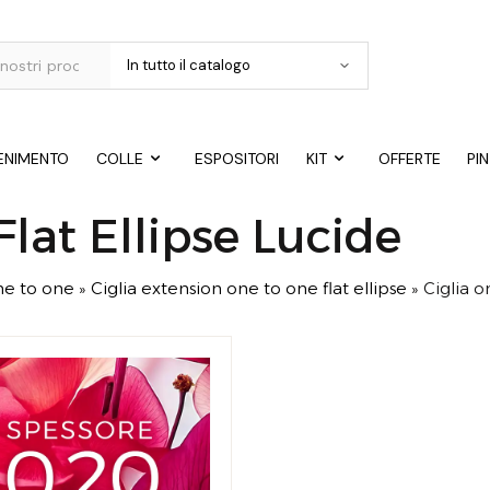
ENIMENTO
COLLE
ESPOSITORI
KIT
OFFERTE
PI
Flat Ellipse Lucide
ne to one
»
Ciglia extension one to one flat ellipse
»
Ciglia o