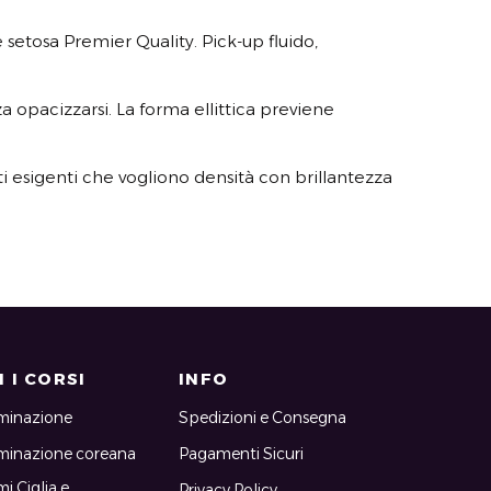
setosa Premier Quality. Pick-up fluido,
a opacizzarsi. La forma ellittica previene
nti esigenti che vogliono densità con brillantezza
 I CORSI
INFO
minazione
Spedizioni e Consegna
minazione coreana
Pagamenti Sicuri
i Ciglia e
Privacy Policy