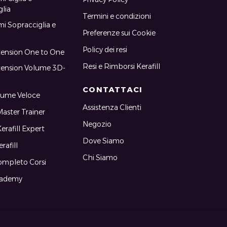
glia
Termini e condizioni
i Sopracciglia e
Preferenze sui Cookie
Policy dei resi
tension One to One
Resi e Rimborsi Kerafill
tension Volume 3D-
CONTATTACI
lume Veloce
Assistenza Clienti
aster Trainer
Negozio
erafill Expert
Dove Siamo
rafill
Chi Siamo
ompleto Corsi
cademy