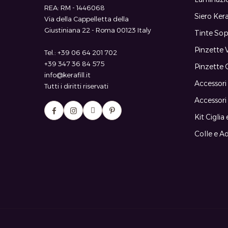
REA: RM - 1446068
Siero Kera
Via della Cappelletta della
Giustiniana 22 - Roma 00123 Italy
Tinte Sop
Pinzette
Tel.: +39 06 64 201 702
+39 347 36 84 575
Pinzette 
info@kerafill.it
Accessori
Tutti i diritti riservati
Accessori
Kit Ciglia
Colle e Ad