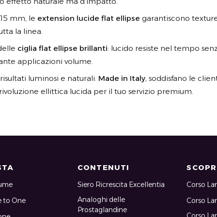
o effetto naturale ma d’impatto.
-15 mm, le
extension lucide flat ellipse
garantiscono texture 
tta la linea.
elle
ciglia flat ellipse brillanti
: lucido resiste nel tempo senz
ante applicazioni volume.
isultati luminosi e naturali.
Made in Italy
, soddisfano le clie
voluzione ellittica lucida per il tuo servizio premium.
STA
CONTENUTI
SCOPRI
lume
Siero Ricrescita Excellentia
Corso La
Analoghi delle
e to One
Corso La
Prostaglandine
Corso Lam
one