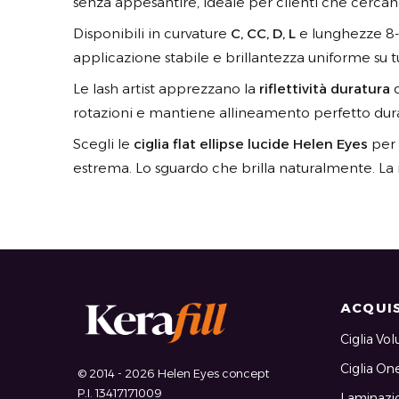
senza appesantire, ideale per clienti che cercan
Disponibili in curvature
C, CC, D, L
e lunghezze 8
applicazione stabile e brillantezza uniforme su tu
Le lash artist apprezzano la
riflettività duratura
d
rotazioni e mantiene allineamento perfetto dur
Scegli le
ciglia flat ellipse lucide Helen Eyes
per r
estrema. Lo sguardo che brilla naturalmente. La ri
ACQUI
Ciglia Vo
Ciglia On
© 2014 - 2026 Helen Eyes concept
P.I. 13417171009
Laminazi