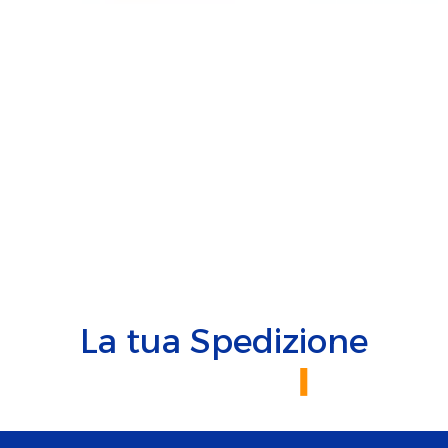
La tua Spedizione
I
n
t
e
g
r