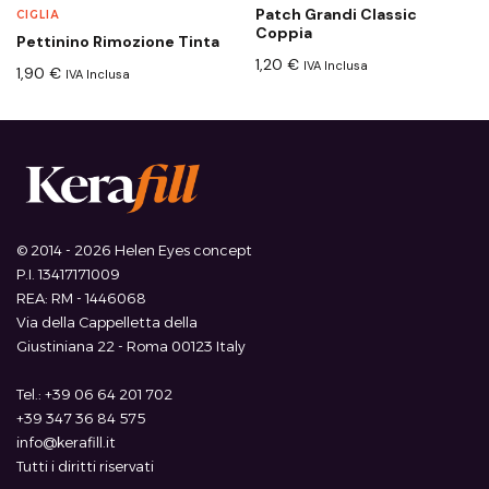
Patch Grandi Classic
CIGLIA
Coppia
Pettinino Rimozione Tinta
1,20
€
IVA Inclusa
1,90
€
IVA Inclusa
© 2014 - 2026 Helen Eyes concept
P.I. 13417171009
REA: RM - 1446068
Via della Cappelletta della
Giustiniana 22 - Roma 00123 Italy
Tel.: +39 06 64 201 702
+39 347 36 84 575
info@kerafill.it
Tutti i diritti riservati