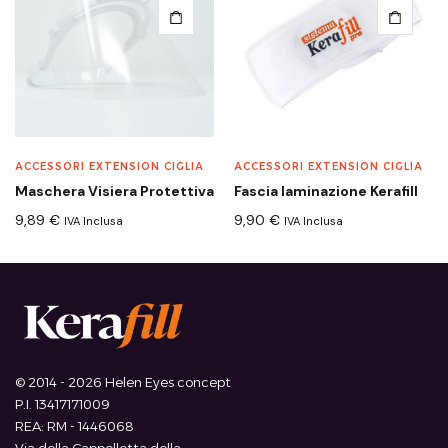
ACCESSORI EXTENSION CIGLIA
ACCESSORI EXTENSION CIGLIA
Maschera Visiera Protettiva
Fascia laminazione Kerafill
9,89
€
9,90
€
IVA Inclusa
IVA Inclusa
© 2014 - 2026 Helen Eyes concept
P.I. 13417171009
REA: RM - 1446068